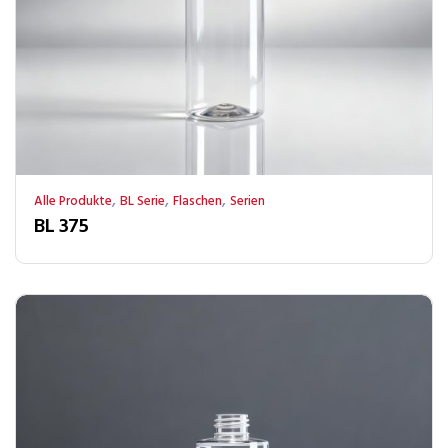
,
,
,
Alle Produkte
BL Serie
Flaschen
Serien
BL 375