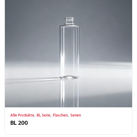
,
,
,
Alle Produkte
BL Serie
Flaschen
Serien
BL 200