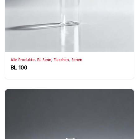
,
,
,
Alle Produkte
BL Serie
Flaschen
Serien
BL 100