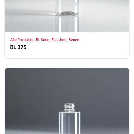
,
,
,
Alle Produkte
BL Serie
Flaschen
Serien
BL 375