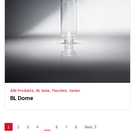
,
,
,
Alle Produkte
BL Serie
Flaschen
Serien
BL Dome
1
2
3
4
…
6
7
8
Next