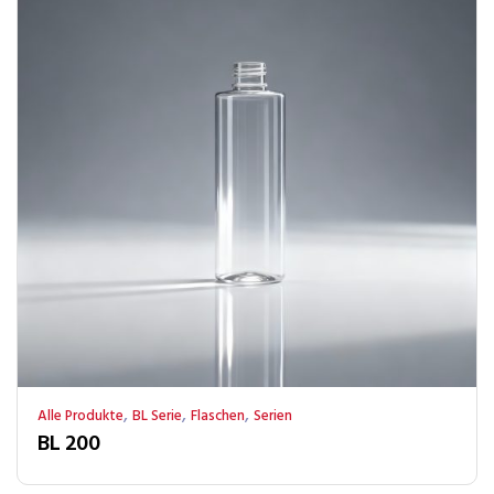
,
,
,
Alle Produkte
BL Serie
Flaschen
Serien
BL 200