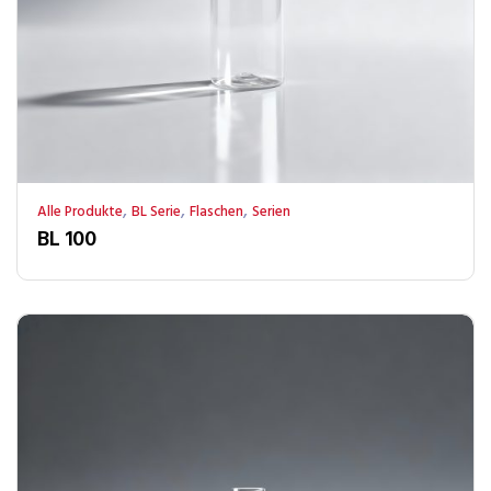
,
,
,
Alle Produkte
BL Serie
Flaschen
Serien
BL 100