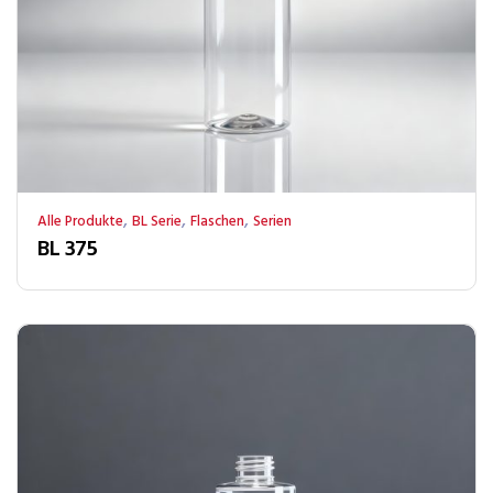
,
,
,
Alle Produkte
BL Serie
Flaschen
Serien
BL 375