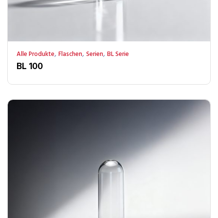
,
,
,
Alle Produkte
Flaschen
Serien
BL Serie
BL 100